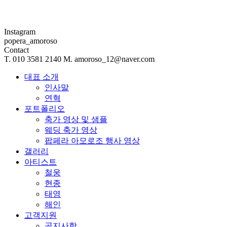
Instagram
popera_amoroso
Contact
T. 010 3581 2140 M. amoroso_12@naver.com
대표 소개
인사말
연혁
포트폴리오
축가 영상 및 샘플
웨딩 축가 영상
팝페라 아모로조 행사 영상
갤러리
아티스트
철웅
현종
태영
해인
고객지원
공지사항