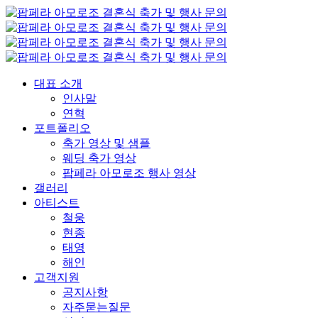
대표 소개
인사말
연혁
포트폴리오
축가 영상 및 샘플
웨딩 축가 영상
팝페라 아모로조 행사 영상
갤러리
아티스트
철웅
현종
태영
해인
고객지원
공지사항
자주묻는질문