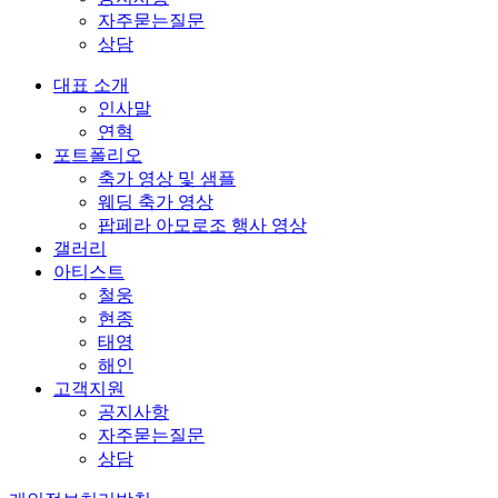
자주묻는질문
상담
대표 소개
인사말
연혁
포트폴리오
축가 영상 및 샘플
웨딩 축가 영상
팝페라 아모로조 행사 영상
갤러리
아티스트
철웅
현종
태영
해인
고객지원
공지사항
자주묻는질문
상담